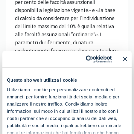
per cento delle facoltà assunzionali
disponibili a legislazione vigente» e «la base
di calcolo da considerare per l’individuazione
del limite massimo del 10% è quella relativa
alle facoltà assunzionali “ordinarie”». I
parametri di riferimento, di natura
evidentemente finanziaria, devono intendersi
in relazione all’astratta capacità assunzionale
delle amministrazioni interessate che, per gli
enti locali, deve essere valutata alla luce delle
Questo sito web utilizza i cookie
previsioni di cui all’articolo 33 del decreto-
legge 30 aprile 2019, n. 34, convertito, con
Utilizziamo i cookie per personalizzare contenuti ed
annunci, per fornire funzionalità dei social media e per
modificazioni, dalla legge 28 giugno 2019, n.
analizzare il nostro traffico. Condividiamo inoltre
58, e al decreto ministeriale del 17 marzo
informazioni sul modo in cui utilizzi il nostro sito con i
2020
nostri partner che si occupano di analisi dei dati web,
pubblicità e social media, i quali potrebbero combinarle
con altre informazioni che hai fornito loro o che hanno