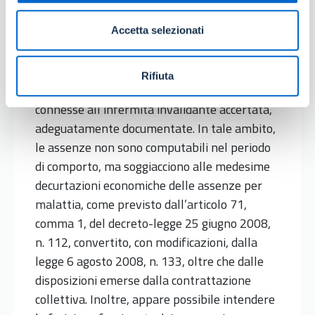
che il congedo per cure, fruibile sia in maniera
Accetta selezionati
continuativa che frazionata, sia riferito ad
uno stato invalidante riconosciuto e
documentato. Quest’ultimo consente agli
Rifiuta
aventi diritto di sottoporsi a cure necessarie
connesse all’infermità invalidante accertata,
adeguatamente documentate. In tale ambito,
le assenze non sono computabili nel periodo
di comporto, ma soggiacciono alle medesime
decurtazioni economiche delle assenze per
malattia, come previsto dall’articolo 71,
comma 1, del decreto-legge 25 giugno 2008,
n. 112, convertito, con modificazioni, dalla
legge 6 agosto 2008, n. 133, oltre che dalle
disposizioni emerse dalla contrattazione
collettiva. Inoltre, appare possibile intendere