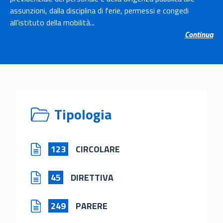
assunzioni, dalla disciplina di ferie, permessi e congedi
all’istituto della mobilità...
Continua
Tipologia
123
CIRCOLARE
45
DIRETTIVA
249
PARERE