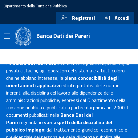
Dipartimento della Funzione Pubblica
Registrati
Accedi
Banca Dati dei Pareri
La
Banca Dati dei Pareri
consente ai pubblici dipendenti, ai
privati cittadini, agli operatori del sistema e a tutti coloro
che ne abbiano interesse, la
piena conoscibilità degli
orientamenti applicativi
ed interpretativi delle norme
inerenti alla disciplina del lavoro alle dipendenze delle
amministrazioni pubbliche, espressi dal Dipartimento della
funzione pubblica e pubblicati a partire dai primi anni 2000. I
documenti pubblicati nella
Banca Dati dei
Pareri
riguardano
vari aspetti della disciplina del
pubblico impiego
: dal trattamento giuridico, economico e
previdenziale del personale e della dirigenza pubblica alle