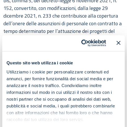
bis, comma 5, del decreto-legge 6 novembre 2021, n.
152, convertito, con modificazioni, dalla legge 29
dicembre 2021, n. 233 che contribuisce alla copertura
dell’onere delle assunzioni di personale con contratto a
tempo determinato per l’attuazione dei progetti del
PNRR da parte dei Comuni con popolazione fino a 5.000
abitanti.
I Comuni beneficiari interessati possono comunicare le
Questo sito web utilizza i cookie
variazioni sui profili professionali da assumere
Utilizziamo i cookie per personalizzare contenuti ed
compilando e inviando il modulo all’interno della
annunci, per fornire funzionalità dei social media e per
propria area riservata, tramite l’applicativo
analizzare il nostro traffico. Condividiamo inoltre
“Monitoraggio esigenze assunzionali (art. 31 bis, co 5,
informazioni sul modo in cui utilizzi il nostro sito con i
DL n.152/2021)” entro e non oltre il 31/01/2024.
nostri partner che si occupano di analisi dei dati web,
pubblicità e social media, i quali potrebbero combinarle
Ai sensi della lettera a) della circolare DAIT 084 del 3
con altre informazioni che hai fornito loro o che hanno
luglio 2023, le richieste di rimodulazione del personale
raccolto dal tuo utilizzo dei loro servizi.
da assumere, debitamente motivate, devono rispettare