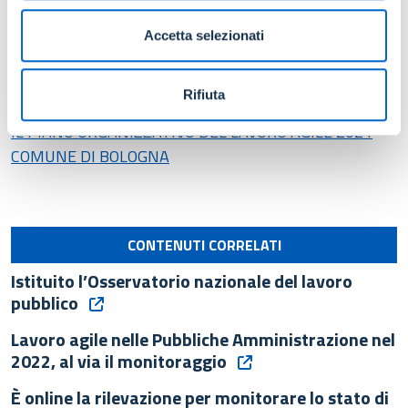
2.270. Pertanto, avendo 2.181 lavoratori a distanza, il
Comune di Bologna ha autorizzato a tale modalità di lavoro
Accetta selezionati
il 96% della platea potenziale
.
”
Maggiori informazioni
Rifiuta
IL PIANO ORGANIZZATIVO DEL LAVORO AGILE 2021
COMUNE DI BOLOGNA
CONTENUTI CORRELATI
Istituito l’Osservatorio nazionale del lavoro
pubblico
Lavoro agile nelle Pubbliche Amministrazione nel
2022, al via il monitoraggio
È online la rilevazione per monitorare lo stato di