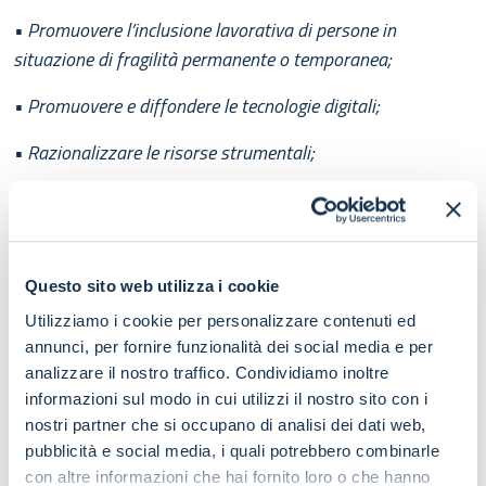
•
Promuovere l’inclusione lavorativa di persone in
situazione di fragilità permanente o temporanea;
•
Promuovere e diffondere le tecnologie digitali;
•
Razionalizzare le risorse strumentali;
•
Riprogettare gli spazi di lavoro;
•
Contribuire allo sviluppo sostenibile della Città. “
Questo sito web utilizza i cookie
Utilizziamo i cookie per personalizzare contenuti ed
Nel Piano Organizzativo sono presenti i dati di
annunci, per fornire funzionalità dei social media e per
attuazione del lavoro agile che fanno riferimento al
analizzare il nostro traffico. Condividiamo inoltre
01/12/2020.
informazioni sul modo in cui utilizzi il nostro sito con i
nostri partner che si occupano di analisi dei dati web,
Infatti, a
“ tale data i dipendenti sono 4.634, compreso il
pubblicità e social media, i quali potrebbero combinarle
personale con contratto a tempo determinato. Sul totale, gli
con altre informazioni che hai fornito loro o che hanno