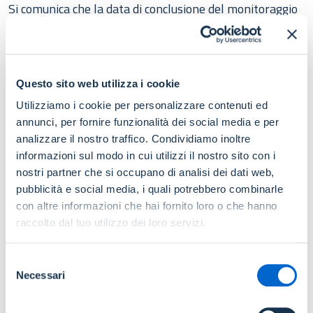
Si comunica che la data di conclusione del monitoraggio
è stata prorogata al 7 luglio 2020.
Per accedere al questionario è necessario
registrarsi al Portale
, seguendo le istruzioni
Questo sito web utilizza i cookie
pubblicate nell'apposita area di
Registrazione
, e/o
Utilizziamo i cookie per personalizzare contenuti ed
autenticarsi.
annunci, per fornire funzionalità dei social media e per
analizzare il nostro traffico. Condividiamo inoltre
Consulta:
informazioni sul modo in cui utilizzi il nostro sito con i
il Testo introduttivo all’area riservata alla
nostri partner che si occupano di analisi dei dati web,
pubblicità e social media, i quali potrebbero combinarle
rilevazione
con altre informazioni che hai fornito loro o che hanno
la Nota del Ministero per la Pubblica
raccolto dal tuo utilizzo dei loro servizi.
Amministrazione
la Nota del Capo Dipartimento della funzione
Selezione
pubblica prot. n. 0035452 del 22/05/2020
Necessari
del
il Questionario in Pdf
consenso
le Note alla compilazione