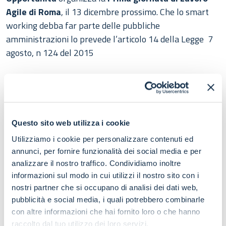
Agile di Roma
, il 13 dicembre prossimo. Che lo smart
working debba far parte delle pubbliche
amministrazioni lo prevede l’articolo 14 della Legge 7
agosto, n 124 del 2015
Il lavoro agile è in grado di influire sulla produttività e
sul livello di benessere organizzativo dei dipendenti,
con un generale miglioramento della qualità della vita,
anche in termini di conciliazione vita/lavoro. Il progetto
Questo sito web utilizza i cookie
del Dipartimento Pari Opportunità prevede, in
Utilizziamo i cookie per personalizzare contenuti ed
particolare, la realizzazione di sperimentazioni pilota
annunci, per fornire funzionalità dei social media e per
per l’attuazione di percorsi di smart working in 25
analizzare il nostro traffico. Condividiamo inoltre
pubbliche amministrazioni, centrali, regionali e locali;
informazioni sul modo in cui utilizzi il nostro sito con i
interventi di formazione e change management,
nostri partner che si occupano di analisi dei dati web,
pubblicità e social media, i quali potrebbero combinarle
attività di divulgazione e comunicazione.
con altre informazioni che hai fornito loro o che hanno
raccolto dal tuo utilizzo dei loro servizi.