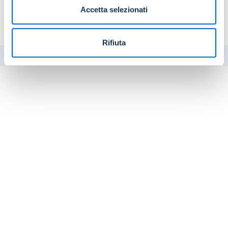
Accetta selezionati
Forniti chiarimenti sull’approvazione del “Piano
organizzativo lavoro agile” (POLA)
Rifiuta
STAMPA
CONDIVIDI