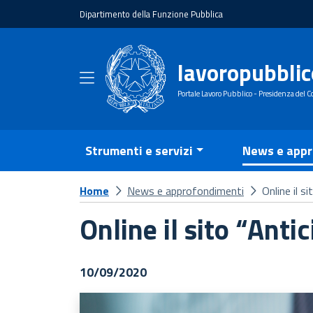
Dipartimento della Funzione Pubblica
lavoropubblic
Portale Lavoro Pubblico - Presidenza del Co
Strumenti e servizi
News e appr
Home
News e approfondimenti
Online il 
Online il sito “Ant
10/09/2020