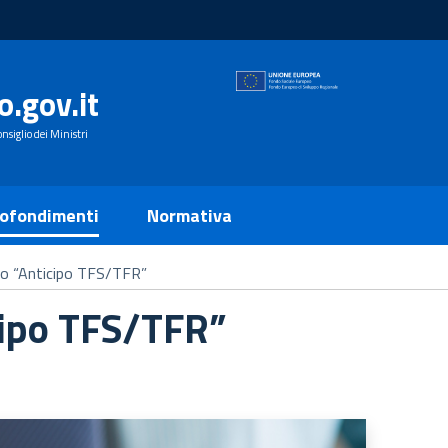
o.gov.it
nsiglio dei Ministri
ofondimenti
Normativa
sito “Anticipo TFS/TFR”
icipo TFS/TFR”